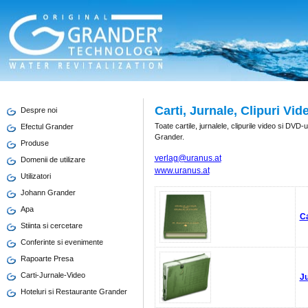
Carti, Jurnale, Clipuri Vid
Despre noi
Toate cartile, jurnalele, clipurile video si DVD-u
Efectul Grander
Grander.
Produse
verlag@uranus.at
Domenii de utilizare
www.uranus.at
Utilizatori
Johann Grander
Apa
Ca
Stiinta si cercetare
Conferinte si evenimente
Rapoarte Presa
Carti-Jurnale-Video
Ju
Hoteluri si Restaurante Grander