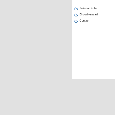
-------------------------------
Selectati limba
Birouri vanzari
Contact