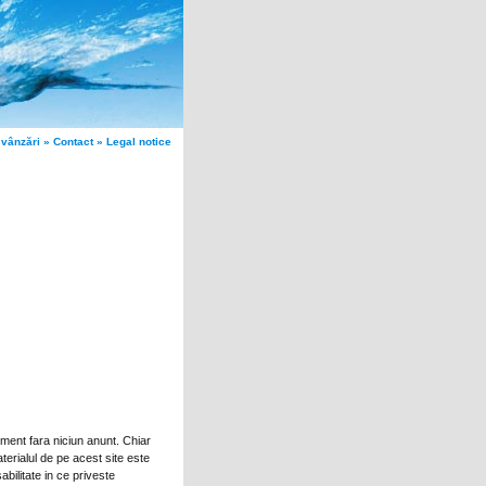
 vânzări
»
Contact
»
Legal notice
oment fara niciun anunt. Chiar
terialul de pe acest site este
bilitate in ce priveste