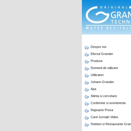
Despre noi
Efectul Grander
Produse
Domenii de utilizare
Utilizatori
Johann Grander
Apa
Stiinta si cercetare
Conferinte si evenimente
Rapoarte Presa
Carti-Jurnale-Video
Hoteluri si Restaurante Gra