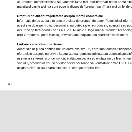
acuratetea, completitudinea sau autenticitatea nici unei informatii de pe acest site.
materialul gasite aici, va sunt puse la dispozitie "precum sunt" fara nici un fel de 
Drepturi de autor/Proprietatea asupra marcii comerciale
Informatia de pe acest site este protejata de drepturi de autor. Puteti folosi informa
acest site doar pentru uz personal si nu puteti sa le reproduceti, adaptati sau public
nici un scop fara acordul scris al UVO. Numele si logo-urile a Grander Technolog
urile Grander nu pot fi folosite, downloadate, copiate sau distribuite in niciun fel.
Link-uri catre site-uri externe
Acest site ar putea contine link-uri catre alte site-uri, care sunt complet indepe
ofera nicio garantie cu privire la acuratetea, completitudinea sau autenticitatea in
asemenea site-uri, si orice link catre alta persoana sau entitate nu va fi in nici un
site-ului, produselor sau serviciilor acelei persoane sau entitati de catre UVO. Urm
dinafara site-ului sau catre alte site-uri este pe propriul risc.
up