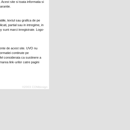
 Acest site si toata informatia si
garantie.
tiile, textul sau grafica de pe
ati, partial sau in intregime, in
y sunt marci inregistrate. Logo-
ndente de acest site. UVO nu
formatiei continute pe
 fel considerata ca sustinere a
area link-urilor catre pagini
©2003 COMdesign