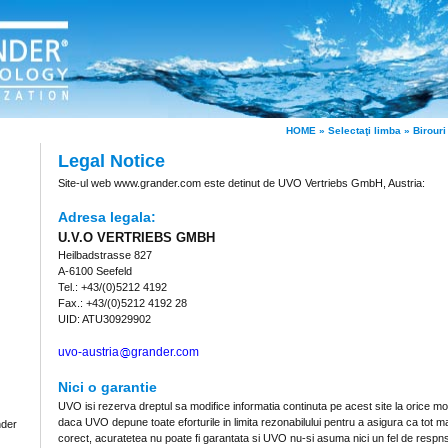
HOME
»
Selectaţi limba
»
Birouri
Legal Notice
Site-ul web www.grander.com este detinut de UVO Vertriebs GmbH, Austria:
Adresa legala:
U.V.O VERTRIEBS GMBH
Heilbadstrasse 827
A-6100 Seefeld
Tel.: +43/(0)5212 4192
Fax.: +43/(0)5212 4192 28
UID: ATU30929902
uvo-austria
grander.com
Nici o garantie
UVO isi rezerva dreptul sa modifice informatia continuta pe acest site la orice m
daca UVO depune toate eforturile in limita rezonabilului pentru a asigura ca tot ma
nder
corect, acuratetea nu poate fi garantata si UVO nu-si asuma nici un fel de respnsa